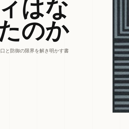
ィはな
たのか
手口と防御の限界を解き明かす書