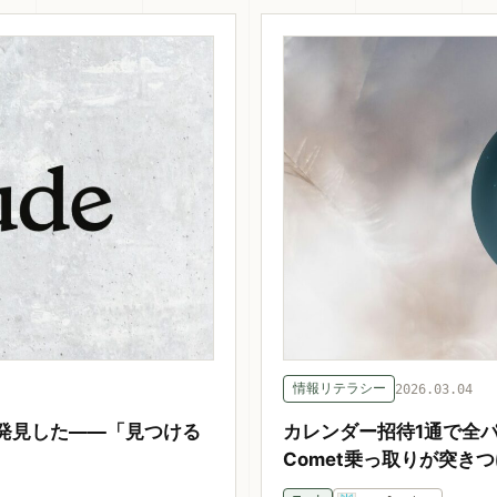
情報リテラシー
2026.03.04
2件を発見した——「見つける
カレンダー招待1通で全パス
Comet乗っ取りが突き