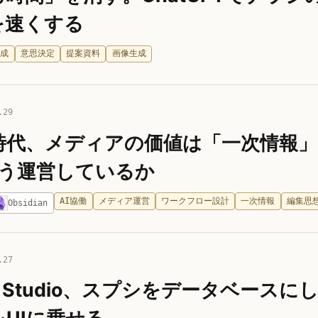
を速くする
形成
意思決定
提案資料
画像生成
.29
代、メディアの価値は「一次情報」。Obsi
どう運営しているか
AI協働
メディア運営
ワークフロー設計
一次情報
編集思
Obsidian
.27
e AI Studio、スプシをデータベー