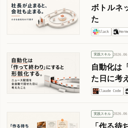
ボトルネ
た
Slack
Herm
実践スキル
2026.06
自動化は
た日に考
Claude Code
実践スキル
2026.06
「作る待ち