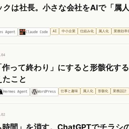
ックは社長。小さな会社をAIで「属
AI
中小企業
仕組み化
属人化
業務効率
es Agent
Claude Code
.04
「作って終わり」にすると形骸化する
えたこと
仕事と趣味
属人化
形骸化
業務設計
Hermes Agent
WordPress
.02
時間」を消す。ChatGPTでチラ