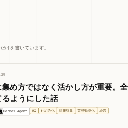
のだけを書いています。
.29
は集め方ではなく活かし方が重要。
てるようにした話
AI
仕組み化
情報収集
業務効率化
経営
Hermes Agent