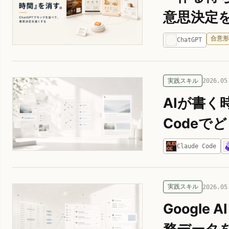
意思決定
合意
ChatGPT
実践スキル
2026.05
AIが書く時
Codeで
Claude Code
実践スキル
2026.05
Googl