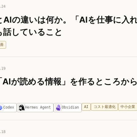
.24
とAIの違いは何か。「AIを仕事に入
も話していること
改善
.19
は「AIが読める情報」を作るところか
AI
コスト最適化
中小企業
Codex
Hermes Agent
Obsidian
.18