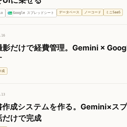
UIに乗せる
データベース
ノーコード
ミニSaaS
io
Google スプレッドシート
.16
だけで経費管理。Gemini × Goog
す
作成
.13
書作成システムを作る。Gemini×ス
話だけで完成