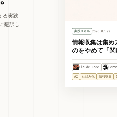
える実践
に翻訳し
実践スキル
2026.07.29
情報収集は集め
のをやめて「関
Claude Code
Herm
AI
仕組み化
情報収集