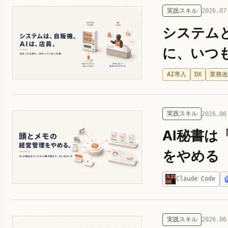
実践スキル
2026.07
システム
に、いつ
AI導入
DX
業務
実践スキル
2026.06
AI秘書
をやめる
Claude Code
実践スキル
2026.06