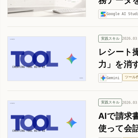
務データを
Google AI Stud
実践スキル
2026.03
レシート撮影
力」を消
ツール
Gemini
実践スキル
2026.03
AIで請求
使って会