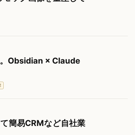
dian × Claude
想
スにして簡易CRMなど自社業