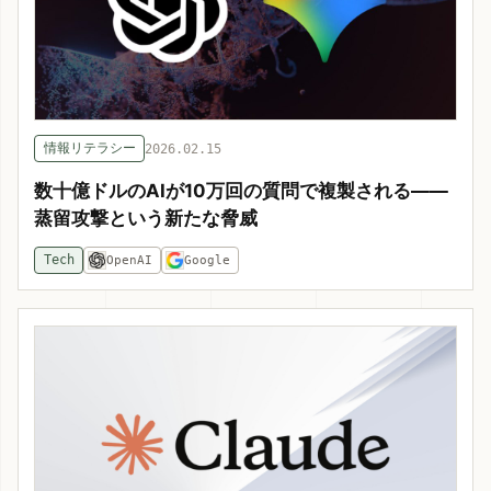
情報リテラシー
2026.02.15
数十億ドルのAIが10万回の質問で複製される——
蒸留攻撃という新たな脅威
Tech
OpenAI
Google