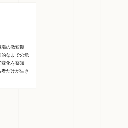
市場の激変期
病的なまでの危
て変化を察知
る者だけが生き