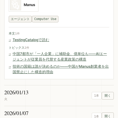
Manus
エージェント
Computer Use
本文
1件
TestingCatalogで読む
トピックス
2件
中国7都市が「一人企業」に補助金、億単位も——AIエー
ジェントが従業員を代替する産業政策の構造
技術の国籍は誰が決めるのか——中国がManus創業者を出
国禁止にした構造的理由
2026/01/13
1本
火
2026/01/07
1本