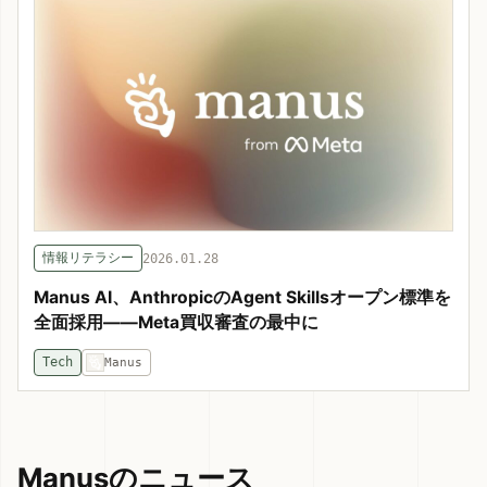
情報リテラシー
2026.01.28
Manus AI、AnthropicのAgent Skillsオープン標準を
全面採用——Meta買収審査の最中に
Tech
Manus
Manusのニュース