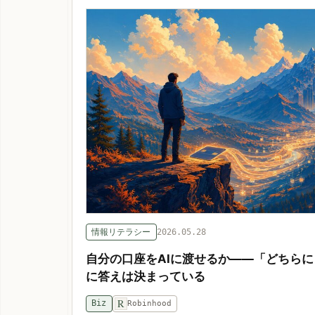
情報リテラシー
2026.05.28
自分の口座をAIに渡せるか——「どちら
に答えは決まっている
R
Biz
Robinhood