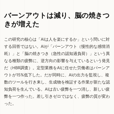
バーンアウトは減り、脳の焼きつ
きが増えた
この研究の核心は「AIは人を楽にするか」という問いに対
する回答ではない。AIが「バーンアウト（慢性的な感情消
耗）」と「脳の焼きつき（急性の認知過負荷）」という異
なる種類の疲弊に、逆方向の影響を与えているという発見
だ（HBR調査）。定型業務をAIに任せた労働者はバーンア
ウトが15%低下した。だが同時に、AIの出力を監視し、複
数のツールを行き来し、生成物を検証する作業が新たな認
知負荷を生んでいる。AIは古い疲弊を一つ消し、新しい疲
弊を一つ作った。差し引きゼロではなく、疲弊の質が変わ
った。