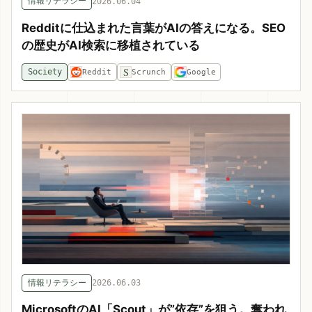
情報リテラシー
2026.06.04
Redditに仕込まれた言葉がAIの答えになる。SEO
の歴史がAI検索に移植されている
S
Society
Reddit
Scrunch
Google
情報リテラシー
2026.06.03
MicrosoftのAI「Scout」が”依存”を狙う。奪われ