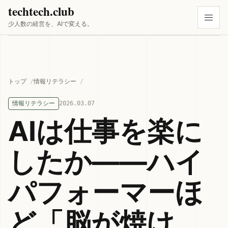
techtech.club
少人数の経営を、AIで変える。
トップ
情報リテラシー
情報リテラシー
2026.03.07
AIは仕事を楽に
したか——ハイ
パフォーマーほ
ど「脳が焼け