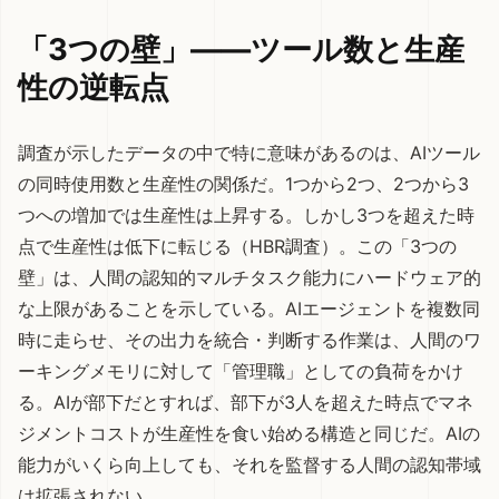
「3つの壁」——ツール数と生産
性の逆転点
調査が示したデータの中で特に意味があるのは、AIツール
の同時使用数と生産性の関係だ。1つから2つ、2つから3
つへの増加では生産性は上昇する。しかし3つを超えた時
点で生産性は低下に転じる（HBR調査）。この「3つの
壁」は、人間の認知的マルチタスク能力にハードウェア的
な上限があることを示している。AIエージェントを複数同
時に走らせ、その出力を統合・判断する作業は、人間のワ
ーキングメモリに対して「管理職」としての負荷をかけ
る。AIが部下だとすれば、部下が3人を超えた時点でマネ
ジメントコストが生産性を食い始める構造と同じだ。AIの
能力がいくら向上しても、それを監督する人間の認知帯域
は拡張されない。