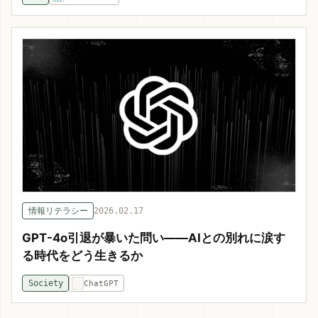
情報リテラシー
2026.02.17
GPT-4o引退が暴いた問い——AIとの別れに涙す
る時代をどう生きるか
Society
ChatGPT