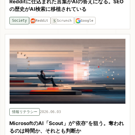
Redditに仕込まれた言葉がAIの答えになる。SEO
の歴史がAI検索に移植されている
S
Society
Reddit
Scrunch
Google
情報リテラシー
2026.06.03
MicrosoftのAI「Scout」が”依存”を狙う。奪われ
るのは時間か、それとも判断か