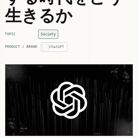
生きるか
Society
TOPIC
ChatGPT
PRODUCT / BRAND