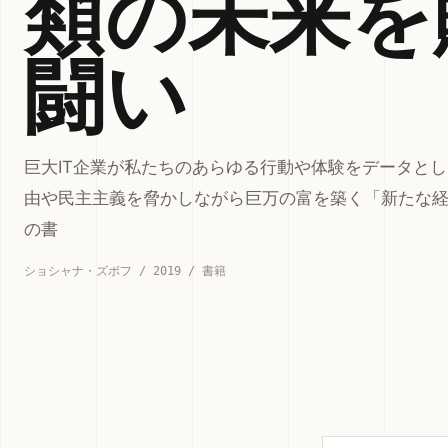
類の未来を
闘い
巨大IT企業が私たちのあらゆる行動や体験をデータと
由や民主主義を脅かしながら巨万の富を築く「新たな
の書
ショシャナ・ズボフ / 2019 / 書籍