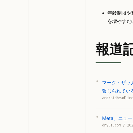
年齢制限や
を増やすだ
報道
マーク・ザッカ
報じられてい
androidheadlin
Meta、ニ
dnyuz.com / 20