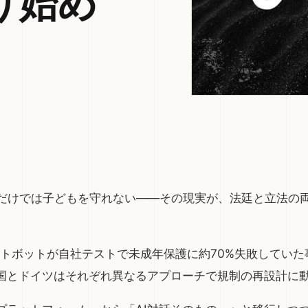
り始め
限だけでは子どもを守れない——その現実が、法廷と立法の
ャットボットが自社テストで未成年保護に約70%失敗してい
国とドイツはそれぞれ異なるアプローチで規制の再設計に