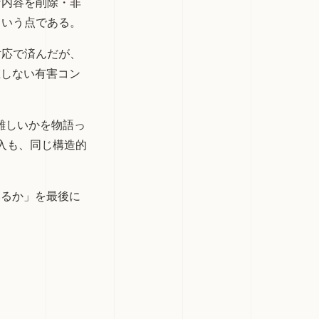
な内容を削除・非
という点である。
対応で済んだが、
在しない有害コン
難しいかを物語っ
入も、同じ構造的
いるか」を最後に