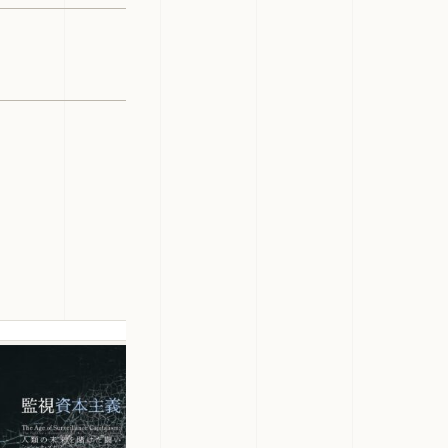
ショシャナ・ズボフ
2019
メディアタイプ
書籍
監視資本主義: 人類の未来を賭け