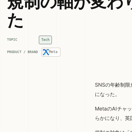
規制の軸が変わ
た
Tech
TOPIC
Meta
PRODUCT / BRAND
SNSの年齢制
になった。
MetaのAIチ
らかになり、英