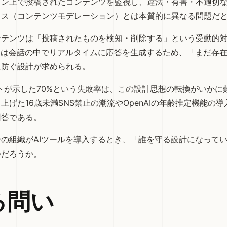
イン上で投稿されたコンテンツを監視し、違法・有害・不適切
セス（コンテンツモデレーション）とは本質的に異なる問題だ
ンテンツは「投稿されたものを検知・削除する」という受動的
トは会話の中でリアルタイムに応答を生成するため、「まだ存
に防ぐ設計が求められる。
ストが示した70%という失敗率は、この設計思想の転換がいかに
り上げた
16歳未満SNS禁止
の潮流や
OpenAIの年齢推定機能
の導
回答である。
の組織がAIツールを導入するとき、「誰を守る設計になって
つだろうか。
る問い