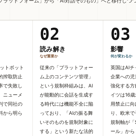
プラットフォーム」から「AI対話そのもの」へと移行しつ
02
03
読み解き
影響
なぜ重要か
何が変わるか
チャットボット
従来の「プラットフォー
英国はAI
的搾取防止
ム上のコンテンツ管理」
企業への児
確率で失敗し
という規制枠組みは、AI
強化する方
、ニューメ
が能動的に会話を生成す
イツは16歳
判で同社の
る時代には機能不全に陥
用禁止に向
料から明ら
っており、「AIの振る舞
り、欧米で
いそのものを規制対象に
規制軸が「
する」という新たな法的
ール」から