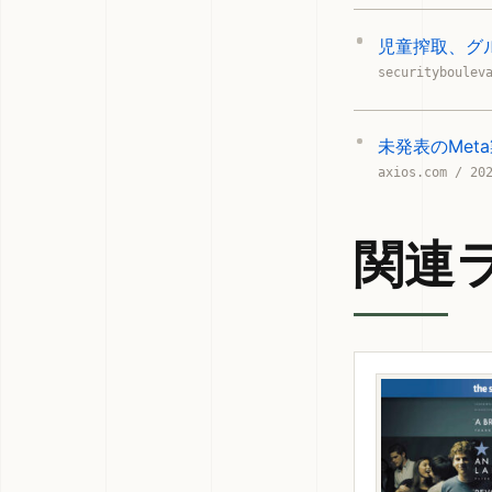
児童搾取、グ
securityboulev
未発表のMe
axios.com / 20
関連