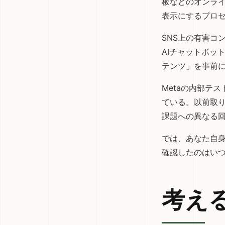
板などのオンラ
表示にするプロ
SNS上の有害コ
AIチャットボッ
テンツ」を事前
Metaの内部テ
ている。以前取
課題への異なる
では、あなた自身
確認したのはい
考え