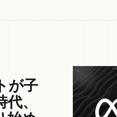
トが子
時代、