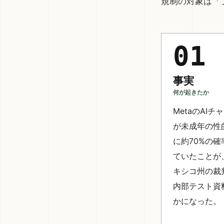
規制の対象は「
01
事実
何が起きたか
MetaのAI
が未成年の性
に約70%の
ていたことが
キシコ州の裁
内部テスト資
かになった。