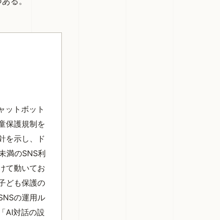
つある。
チャットボット
童保護規制を
針を示し、ド
未満のSNS利
けて動いてお
子ども保護の
SNSの運用ル
「AI対話の設