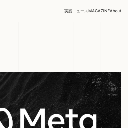
実践
ニュース
MAGAZINE
About
Overview
考える問い
報道記事・ソース
関連ライブラリ
ソーシャル・ネットワーク
監視資本主義: 人類の未来
を賭けた闘い