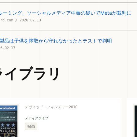
ルーミング、ソーシャルメディア中毒の疑いでMetaが裁判に
ard.com / 2026.02.13
ta製品は子供を搾取から守れなかったとテストで判明
26.02.17
ライブラリ
デヴィッド・フィンチャー
2010
メディアタイプ
映画