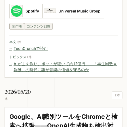
Spotify
Universal Music Group
著作権
コンテンツ戦略
本文
1件
TechCrunchで読む
トピックス
1件
AIが曲を作り、ボットが聴いて約12億円——「再生回数＝
報酬」の時代に誰が音楽の価値を守るのか
2026/05/20
1本
水
Google、AI識別ツールをChromeと検
索へ拡張——OpenAI生成物も検出対