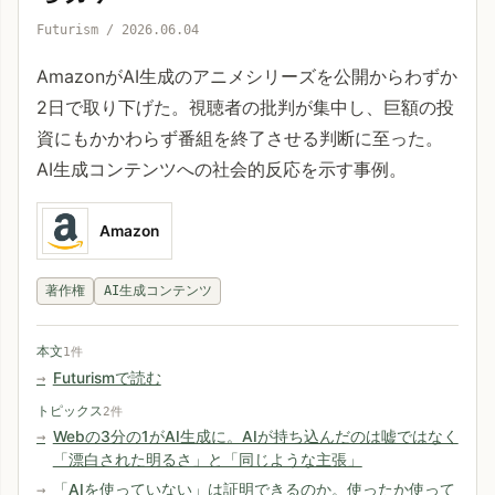
Futurism / 2026.06.04
AmazonがAI生成のアニメシリーズを公開からわずか
2日で取り下げた。視聴者の批判が集中し、巨額の投
資にもかかわらず番組を終了させる判断に至った。
AI生成コンテンツへの社会的反応を示す事例。
Amazon
著作権
AI生成コンテンツ
本文
1件
Futurismで読む
トピックス
2件
Webの3分の1がAI生成に。AIが持ち込んだのは嘘ではなく
「漂白された明るさ」と「同じような主張」
「AIを使っていない」は証明できるのか。使ったか使って