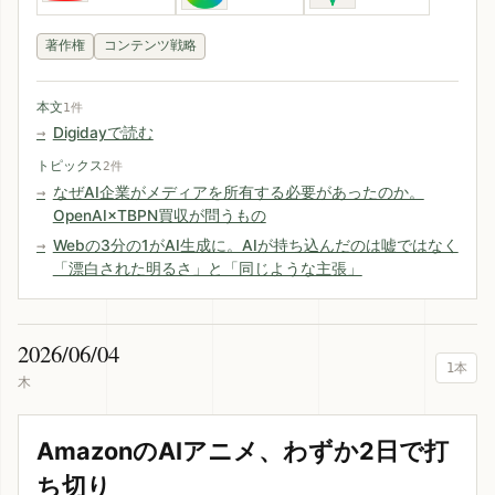
著作権
コンテンツ戦略
本文
1件
Digidayで読む
トピックス
2件
なぜAI企業がメディアを所有する必要があったのか。
OpenAI×TBPN買収が問うもの
Webの3分の1がAI生成に。AIが持ち込んだのは嘘ではなく
「漂白された明るさ」と「同じような主張」
2026/06/04
1本
木
AmazonのAIアニメ、わずか2日で打
ち切り