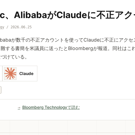
opic、AlibabaがClaudeに不
ogy / 2026.06.25
が、Alibabaが数千の不正アカウントを使ってClaudeに不正にア
難する書簡を米議員に送ったとBloombergが報道。同社はこ
置づけている。
Claude
Bloomberg Technologyで読む