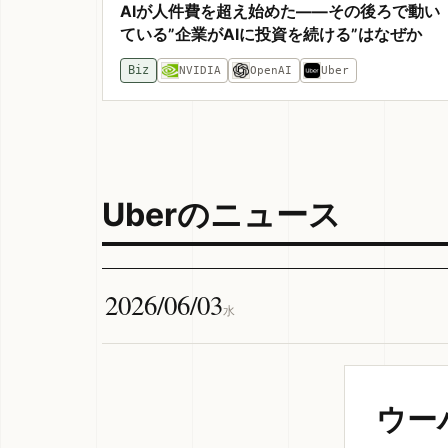
AIが人件費を超え始めた——その後ろで動い
ている”企業がAIに投資を続ける”はなぜか
Biz
NVIDIA
OpenAI
Uber
Uberのニュース
2026/06/03
水
ウー