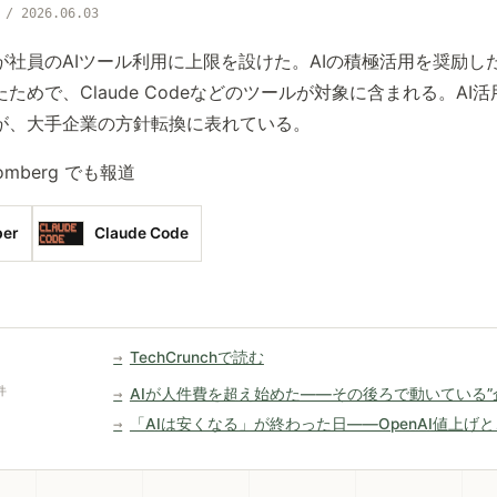
 / 2026.06.03
が社員のAIツール利用に上限を設けた。AIの積極活用を奨励し
ためで、Claude Codeなどのツールが対象に含まれる。AI
が、大手企業の方針転換に表れている。
omberg でも報道
ber
Claude Code
TechCrunchで読む
件
AIが人件費を超え始めた——その後ろで動いている”
「AIは安くなる」が終わった日——OpenAI値上