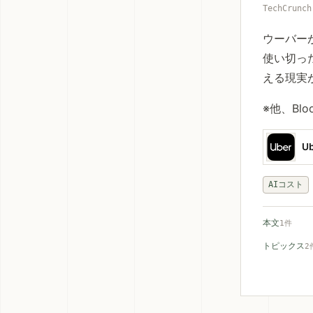
TechCrunch
ウーバー
使い切った
える現実
※他、Blo
U
AIコスト
本文
1件
トピックス
2