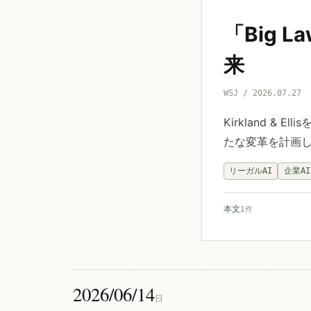
「Big
来
WSJ / 2026.07.27
Kirkland &
たな変革を計画
リーガルAI
企業AI
本文
1件
2026/06/14
日