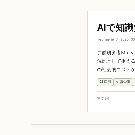
AIで知
Techmeme / 2026.0
労働研究者Moll
混乱として捉える
の社会的コスト
AI雇用
知識労働
本文
1件