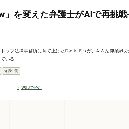
 Law」を変えた弁護士がAIで再
 Ellisをトップ法律事務所に育て上げたDavid Foxが、AIを法律業
している。
知識労働
WSJで読む