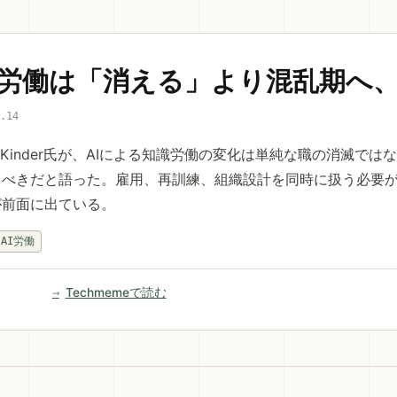
識労働は「消える」より混乱期へ
6.14
y Kinder氏が、AIによる知識労働の変化は単純な職の消滅で
べきだと語った。雇用、再訓練、組織設計を同時に扱う必要が
が前面に出ている。
AI労働
Techmemeで読む