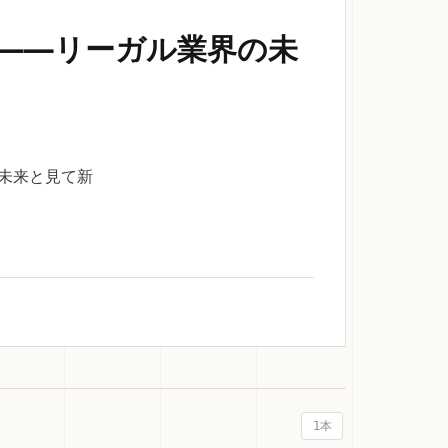
挑戦——リーガル業界の未
界の未来と見て新
1本