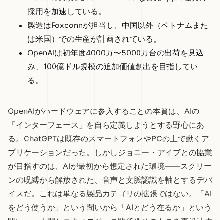
採用を加速している。
製造はFoxconnが担当し、中国以外（ベトナムまた
は米国）での生産が計画されている。
OpenAIは初年度4000万〜5000万台の出荷を見込
み、100億ドル規模の追加価値創出を目指してい
る。
OpenAIがハードウェアに参入することの本質は、AIの
「インターフェース」を自ら定義しようとする野心にあ
る。ChatGPTは既存のスマートフォンやPCの上で動くア
プリケーションだった。しかしジョニー・アイブとの協業
が目指すのは、AIが最初から想定された環境——スクリー
ンの呪縛から解放された、音声と文脈認識を軸とするデバ
イスだ。これは単なる製品カテゴリの拡張ではない。「AI
をどう使うか」という問いから「AIとどう在るか」という