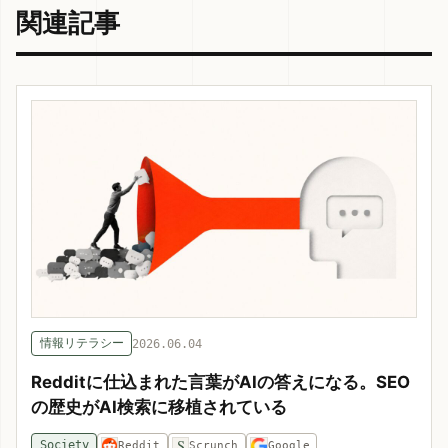
関連記事
情報リテラシー
2026.06.04
Redditに仕込まれた言葉がAIの答えになる。SEO
の歴史がAI検索に移植されている
S
Society
Reddit
Scrunch
Google