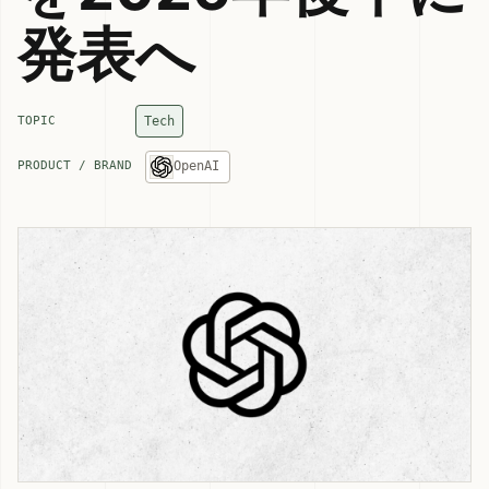
発表へ
Tech
TOPIC
OpenAI
PRODUCT / BRAND