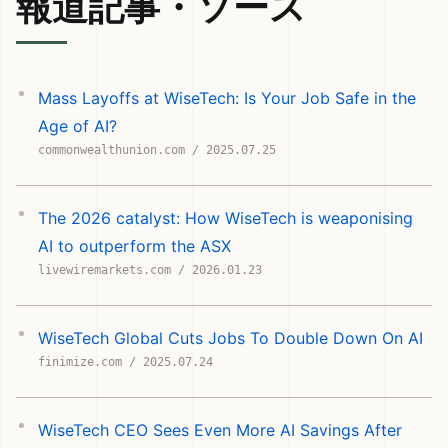
報道記事・ソース
Mass Layoffs at WiseTech: Is Your Job Safe in the
Age of AI?
commonwealthunion.com / 2025.07.25
The 2026 catalyst: How WiseTech is weaponising
AI to outperform the ASX
livewiremarkets.com / 2026.01.23
WiseTech Global Cuts Jobs To Double Down On AI
finimize.com / 2025.07.24
WiseTech CEO Sees Even More AI Savings After