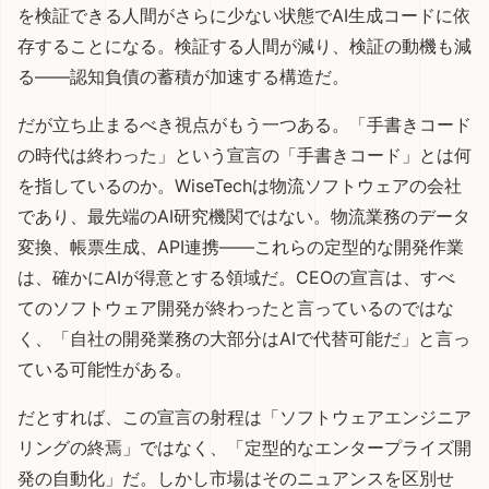
を検証できる人間がさらに少ない状態でAI生成コードに依
存することになる。検証する人間が減り、検証の動機も減
る——認知負債の蓄積が加速する構造だ。
だが立ち止まるべき視点がもう一つある。「手書きコード
の時代は終わった」という宣言の「手書きコード」とは何
を指しているのか。WiseTechは物流ソフトウェアの会社
であり、最先端のAI研究機関ではない。物流業務のデータ
変換、帳票生成、API連携——これらの定型的な開発作業
は、確かにAIが得意とする領域だ。CEOの宣言は、すべ
てのソフトウェア開発が終わったと言っているのではな
く、「自社の開発業務の大部分はAIで代替可能だ」と言っ
ている可能性がある。
だとすれば、この宣言の射程は「ソフトウェアエンジニア
リングの終焉」ではなく、「定型的なエンタープライズ開
発の自動化」だ。しかし市場はそのニュアンスを区別せ