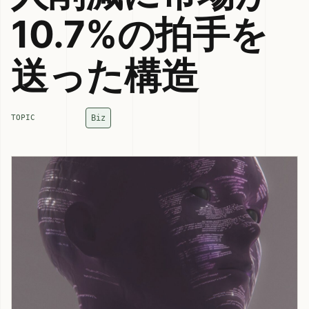
10.7%の拍手を
送った構造
Biz
TOPIC