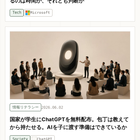
るのは時間か、それとも判断か
Tech
Microsoft
情報リテラシー
2026.06.02
国家が学生にChatGPTを無料配布。包丁は教えて
から持たせる。AIを子に渡す準備はできているか
Society
ChatGPT