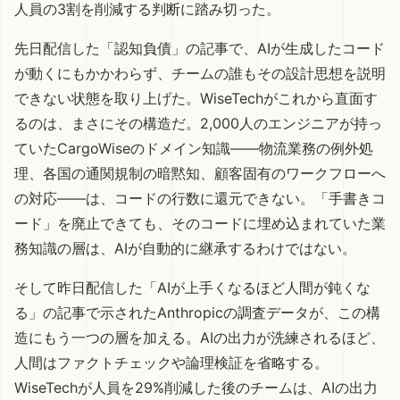
人員の3割を削減する判断に踏み切った。
先日配信した「
認知負債
」の記事で、AIが生成したコード
が動くにもかかわらず、チームの誰もその設計思想を説明
できない状態を取り上げた。WiseTechがこれから直面す
るのは、まさにその構造だ。2,000人のエンジニアが持っ
ていたCargoWiseのドメイン知識——物流業務の例外処
理、各国の通関規制の暗黙知、顧客固有のワークフローへ
の対応——は、コードの行数に還元できない。「手書きコ
ード」を廃止できても、そのコードに埋め込まれていた業
務知識の層は、AIが自動的に継承するわけではない。
そして昨日配信した「
AIが上手くなるほど人間が鈍くな
る
」の記事で示されたAnthropicの調査データが、この構
造にもう一つの層を加える。AIの出力が洗練されるほど、
人間はファクトチェックや論理検証を省略する。
WiseTechが人員を29%削減した後のチームは、AIの出力