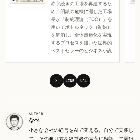
赤字続きの工場を再建するた
め、閉鎖の危機に瀕した工場
長が「制約理論（TOC）」を
用いてボトルネック（制約）
を解消し、全体最適化を実現
するプロセスを描いた世界的
ベストセラーのビジネス小説
X
LINE
URL
AUTHOR
なべ
小さな会社の経営をAIで変える。自分で実践し
て、その渡り方を経営者の言葉に翻訳して届け