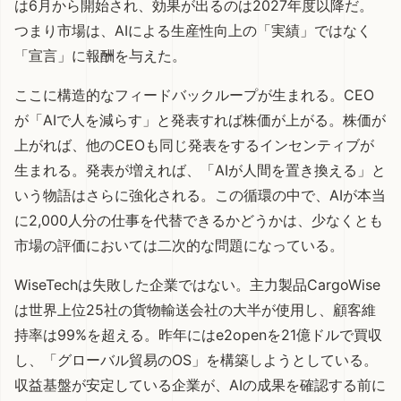
は6月から開始され、効果が出るのは2027年度以降だ。
つまり市場は、AIによる生産性向上の「実績」ではなく
「宣言」に報酬を与えた。
ここに構造的なフィードバックループが生まれる。CEO
が「AIで人を減らす」と発表すれば株価が上がる。株価が
上がれば、他のCEOも同じ発表をするインセンティブが
生まれる。発表が増えれば、「AIが人間を置き換える」と
いう物語はさらに強化される。この循環の中で、AIが本当
に2,000人分の仕事を代替できるかどうかは、少なくとも
市場の評価においては二次的な問題になっている。
WiseTechは失敗した企業ではない。主力製品CargoWise
は世界上位25社の貨物輸送会社の大半が使用し、顧客維
持率は99%を超える。昨年にはe2openを21億ドルで買収
し、「グローバル貿易のOS」を構築しようとしている。
収益基盤が安定している企業が、AIの成果を確認する前に