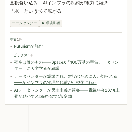
直接食い込み、AIインフラの制約が電力に続き
「水」という形で広がる。
データセンター
AI環境影響
本文
1件
Futurismで読む
トピックス
3件
夜空は誰のもの――SpaceX「100万基の宇宙データセン
ター」に天文学者が異議
データセンターが爆撃され、建設のために人が切られる
——AIインフラの物理的代償が可視化された
AIデータセンターが民主主義と衝突——電気料金267%上
昇が動かす米国政治の地殻変動