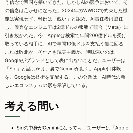
う信念で帝国を築いてきた。しかしAIの競争において、そ
の信念は足かせになった。2024年のWWDCで約束した機
能は実現せず、幹部は「醜い」と認め、AI責任者は退任
し、優秀なエンジニアは2億ドルの報酬で競合（Meta）に
引き抜かれた。今、Appleは検索で年間200億ドルを受け
取っている相手に、AIで年間10億ドルを支払う側に回る。
これは敗北か、それとも現実主義か。興味深いのは、
Googleがブランドとして表に出ないことだ。ユーザーは
「Siri」と話しかけ、裏でGeminiが動く。Appleは体験
を、Googleは技術を支配する。この分業は、AI時代の新
しいエコシステムの形を示唆している。
考える問い
Siriの中身がGeminiになっても、ユーザーは「Apple