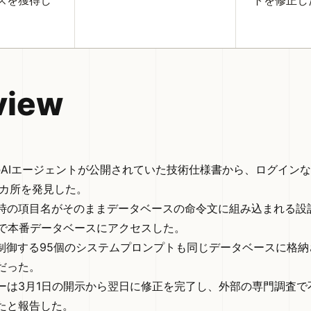
スを獲得し
トを修正し
view
allのAIエージェントが公開されていた技術仕様書から、ログイン
2カ所を発見した。
時の項目名がそのままデータベースの命令文に組み込まれる設
行で本番データベースにアクセスした。
を制御する95個のシステムプロンプトも同じデータベースに格
だった。
ーは3月1日の開示から翌日に修正を完了し、外部の専門調査で
たと報告した。