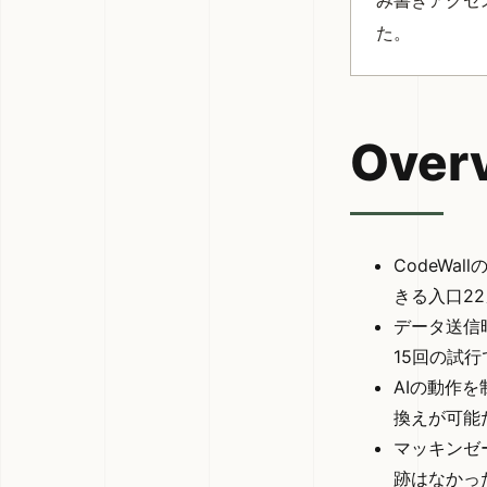
み書きアクセ
た。
Over
CodeW
きる入口2
データ送信
15回の試
AIの動作
換えが可能
マッキンゼ
跡はなかっ