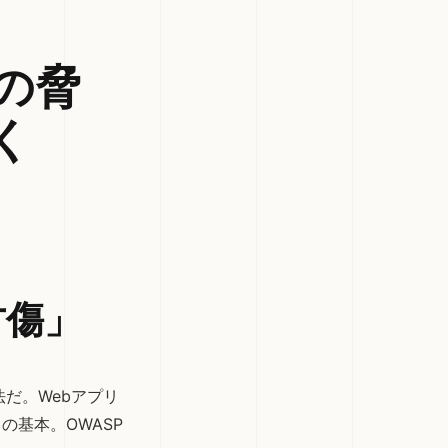
の脅
く
古傷」
法だ。Webアプリ
基本。OWASP