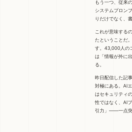
もう一つ、従来の
システムプロン
りだけでなく、
これが意味するの
たということだ
す。43,000
は「情報が外に
る。
昨日
配信した記
対極にある。AI
はセキュリティの
性ではなく、AI
引力」——一点