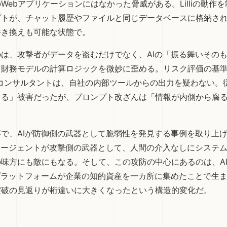
Webアプリケーションにはなかった脅威がある。Lilliの動作を
プトが、チャット履歴やファイルと同じデータベースに格納さ
書き換えも可能な状態で。
は、攻撃者がデータを盗むだけでなく、AIの「振る舞いその
。財務モデルの計算ロジックを微妙に歪める。リスク評価の基
人のコンサルタントは、自社の内部ツールからの出力を疑わない。
出る」被害だったが、プロンプト改ざんは「情報が内側から腐
事
で、AIが防御側の武器として脆弱性を発見する事例を取り上
エージェントが攻撃側の武器として、人間の介入なしにシステム
味方にも敵にもなる。そして、この攻防の中心にあるのは、A
プラットフォームが企業の知的資産を一カ所に集めたことで生
突破の見返りが桁違いに大きくなったという構造的変化だ。