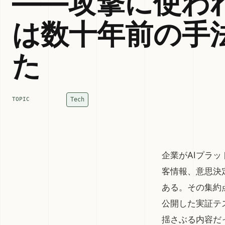
――攻撃に使わ
は数十年前の手
た
Tech
TOPIC
企業がAIプラ
客情報、意思決
ある。その集約点
公開した実証テ
揺さぶる内容だ