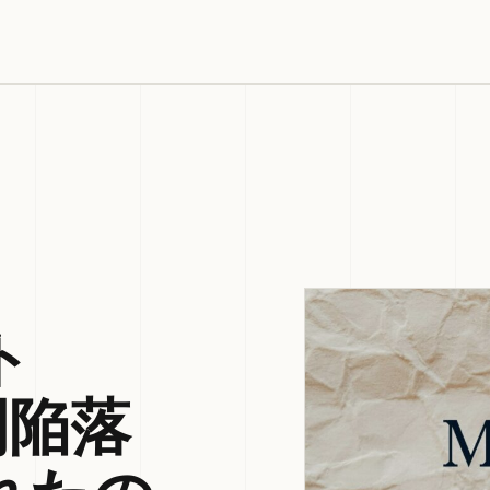
ト
間陥落