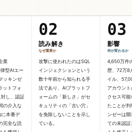
02
03
読み解き
影響
なぜ重要か
何が変わるか
企業
攻撃に使われたのはSQL
4,650万
の自律型AIエー
インジェクションという
歴、72万8
マッキンゼ
数十年前から知られる手
イル、57,
プラットフォ
法であり、AIプラットフ
アカウント
」に対し、認証
ォームの「新しさ」がセ
クセス可能
間の介入な
キュリティの「古い穴」
たことが判
内に本番デ
を免除しないことを示し
ンゼーは開
の完全な読
ている。
ての未認証