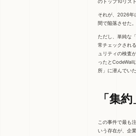
のトップ10リス
それが、2026
間で陥落させた
ただし、単純な「
常チェックされ
ュリティの検査
ったとCodeW
所」に潜んでい
「集約
この事件で最も注
いう存在が、企