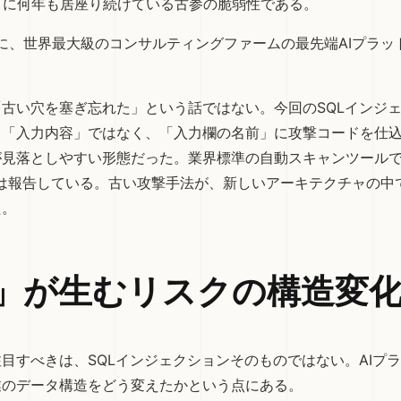
トに何年も居座り続けている古参の脆弱性である。
年に、世界最大級のコンサルティングファームの最先端AIプラッ
。
古い穴を塞ぎ忘れた」という話ではない。今回のSQLインジ
る「入力内容」ではなく、「入力欄の名前」に攻撃コードを仕
が見落としやすい形態だった。業界標準の自動スキャンツール
allは報告している。古い攻撃手法が、新しいアーキテクチャの
た。
」が生むリスクの構造変
目すべきは、SQLインジェクションそのものではない。AIプ
業のデータ構造をどう変えたかという点にある。