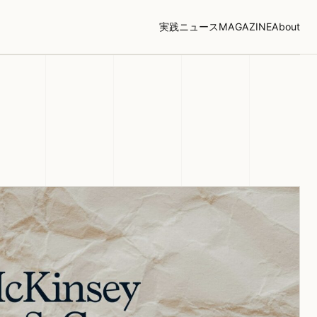
実践
ニュース
MAGAZINE
About
Overview
AIプラットフォームの本当の
脅威は「AIの脆弱性」ではな
く「データの引力」にある
SQLインジェクションとい
う「古傷」
「集約」が生むリスクの構
造変化
システムプロンプトという
「見えない制御層」
「1日で修正」は安心材料
か