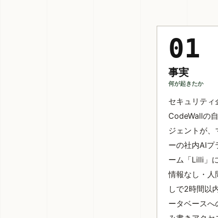
01
事実
何が起きたか
セキュリティ
CodeWall
ジェントが、
ーの社内AI
ーム「Lilli
情報なし・人
しで2時間以
ータベースへ