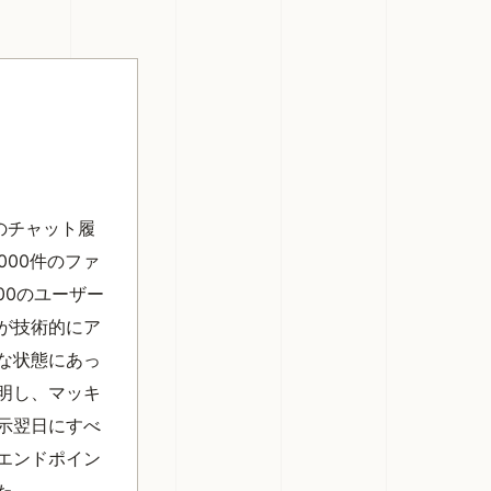
件のチャット履
,000件のファ
000のユーザー
が技術的にア
な状態にあっ
明し、マッキ
示翌日にすべ
エンドポイン