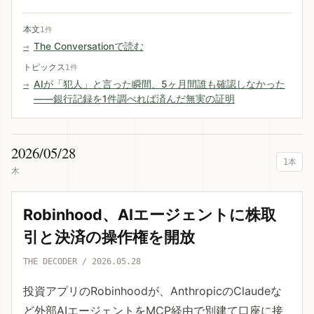
本文
1件
The Conversationで読む
トピックス
1件
AIが「犯人」と言った瞬間、5ヶ月間誰も確認しなかった
——銀行記録を1件調べれば済んだ無実の証明
2026/05/28
1本
木
Robinhood、AIエージェントに株取
引と決済の操作権を開放
THE DECODER / 2026.05.28
投資アプリのRobinhoodが、AnthropicのClaudeな
ど外部AIエージェントをMCP経由で別建て口座に接