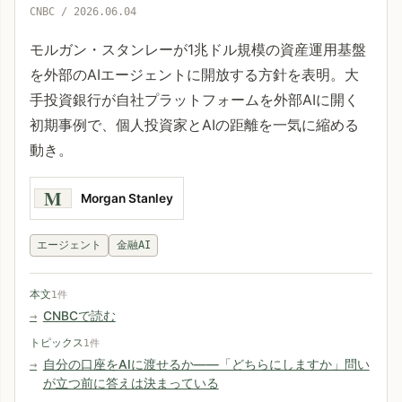
CNBC / 2026.06.04
モルガン・スタンレーが1兆ドル規模の資産運用基盤
を外部のAIエージェントに開放する方針を表明。大
手投資銀行が自社プラットフォームを外部AIに開く
初期事例で、個人投資家とAIの距離を一気に縮める
動き。
M
Morgan Stanley
エージェント
金融AI
本文
1件
CNBCで読む
トピックス
1件
自分の口座をAIに渡せるか——「どちらにしますか」問い
が立つ前に答えは決まっている