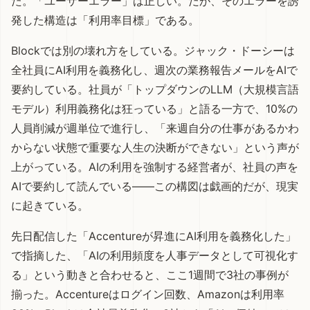
た。「ユーザーエラー」は正しい。だが、そのエラーを誘
発した構造は「利用率目標」である。
Blockでは別の壊れ方をしている。ジャック・ドーシーは
全社員にAI利用を義務化し、週次の業務報告メールをAIで
要約している。社員が「トップダウンのLLM（大規模言語
モデル）利用義務化は狂っている」と語る一方で、10%の
人員削減が週単位で進行し、「来週自分の仕事があるかわ
からない状態で重要な人生の決断ができない」という声が
上がっている。AIの利用を強制する経営者が、社員の声を
AIで要約して読んでいる——この構図は戯画的だが、現実
に起きている。
先日配信した「
Accentureが昇進にAI利用を義務化した」
で指摘した、「AIの利用頻度を人事データとして可視化す
る
」という動きと合わせると、ここ1週間で3社の事例が
揃った。Accentureはログイン回数、Amazonは利用率