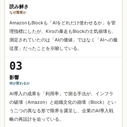
読み解き
なぜ重要か
AmazonもBlockも「AIをどれだけ使わせるか」を管
理指標にしたが、Kiroの暴走もBlockの士気崩壊も、
測定されていたのは「AIの価値」ではなく「AIへの服
従度」だったことを示唆している。
03
影響
何が変わるか
AI導入の成果を「利用率」で測る手法が、インフラ
の破壊（Amazon）と組織文化の崩壊（Block）とい
う二つの異なる形で限界を露呈し、企業のAI導入戦
略の再設計を迫っている。