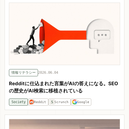
情報リテラシー
2026.06.04
Redditに仕込まれた言葉がAIの答えになる。SEO
の歴史がAI検索に移植されている
S
Society
Reddit
Scrunch
Google