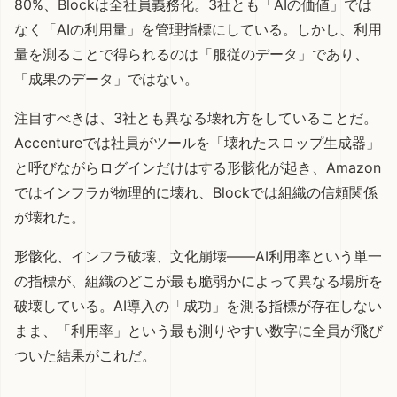
80%、Blockは全社員義務化。3社とも「AIの価値」では
なく「AIの利用量」を管理指標にしている。しかし、利用
量を測ることで得られるのは「服従のデータ」であり、
「成果のデータ」ではない。
注目すべきは、3社とも異なる壊れ方をしていることだ。
Accentureでは社員がツールを「壊れたスロップ生成器」
と呼びながらログインだけはする形骸化が起き、Amazon
ではインフラが物理的に壊れ、Blockでは組織の信頼関係
が壊れた。
形骸化、インフラ破壊、文化崩壊——AI利用率という単一
の指標が、組織のどこが最も脆弱かによって異なる場所を
破壊している。AI導入の「成功」を測る指標が存在しない
まま、「利用率」という最も測りやすい数字に全員が飛び
ついた結果がこれだ。