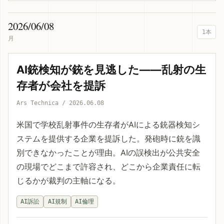
2026/06/08
1本
月
AI銃検知が銃を見逃した——乱射の生
存者が会社を提訴
Ars Technica / 2026.06.08
米国で学校乱射事件の生存者がAIによる銃器検知シ
ステムを提供する企業を提訴した。発砲時に銃を識
別できなかったことが理由。AIの誤検出が公共安全
の現場でどこまで許容され、どこから企業責任に転
じるかが裁判の主軸になる。
AI訴訟
AI規制
AI倫理