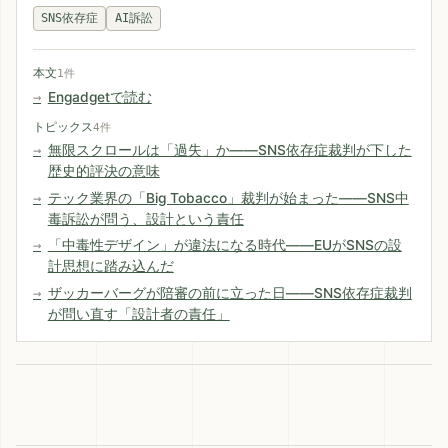
SNS依存症
AI訴訟
本文
1件
Engadgetで読む
トピックス
4件
無限スクロールは「過失」か——SNS依存症裁判が下した
歴史的評決の意味
テック業界の「Big Tobacco」裁判が始まった——SNS中
毒訴訟が問う、設計という責任
「中毒性デザイン」が違法になる時代——EUがSNSの設
計思想に踏み込んだ
ザッカーバーグが陪審の前に立った日——SNS依存症裁判
が問い直す「設計者の責任」