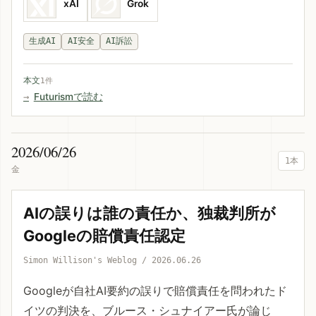
xAI
Grok
生成AI
AI安全
AI訴訟
本文
1件
Futurismで読む
2026/06/26
1本
金
AIの誤りは誰の責任か、独裁判所が
Googleの賠償責任認定
Simon Willison's Weblog / 2026.06.26
Googleが自社AI要約の誤りで賠償責任を問われたド
イツの判決を、ブルース・シュナイアー氏が論じ