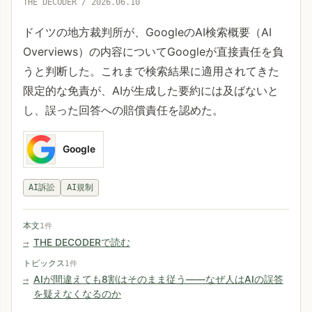
THE DECODER / 2026.06.10
ドイツの地方裁判所が、GoogleのAI検索概要（AI
Overviews）の内容についてGoogleが直接責任を負
うと判断した。これまで検索結果に適用されてきた
限定的な免責が、AIが生成した要約には及ばないと
し、誤った回答への賠償責任を認めた。
Google
AI訴訟
AI規制
本文
1件
THE DECODERで読む
トピックス
1件
AIが間違えても8割はそのまま従う——なぜ人はAIの誤答
を疑えなくなるのか