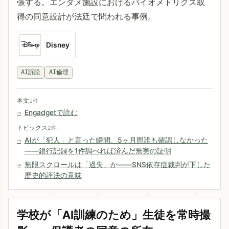
張する。エンタメ施設におけるバイオメトリクス取
得の同意設計が法廷で問われる事例。
Disney
AI訴訟
AI倫理
本文
1件
Engadgetで読む
トピックス
2件
AIが「犯人」と言った瞬間、5ヶ月間誰も確認しなかった
——銀行記録を1件調べれば済んだ無実の証明
無限スクロールは「過失」か——SNS依存症裁判が下した
歴史的評決の意味
学校が「AI訓練のため」生徒を常時撮