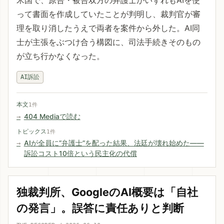
米国で、原告・被告双方の弁護士がいずれもAIを使
って書面を作成していたことが判明し、裁判官が審
理を取り消したうえで両者を案件から外した。AI同
士が主張をぶつけ合う構図に、司法手続きそのもの
が立ち行かなくなった。
AI訴訟
本文
1件
404 Mediaで読む
トピックス
1件
AIが全員に”弁護士”を配った結果、法廷が壊れ始めた——
訴訟コスト10倍という民主化の代償
独裁判所、GoogleのAI概要は「自社
の発言」。誤答に責任ありと判断