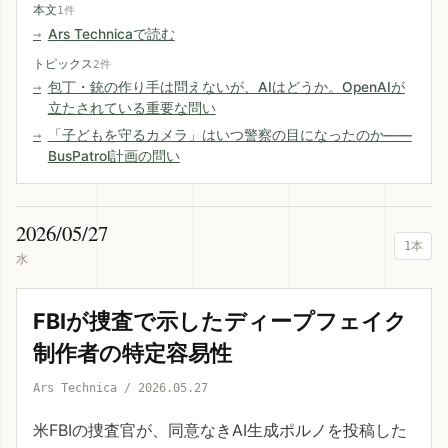
本文
1件
Ars Technicaで読む
トピックス
2件
包丁・銃の作り手は問えないが、AIはどうか。OpenAIが
立たされている重要な問い
「子どもを守るカメラ」はいつ警察の目になったのか——
BusPatrol計画の問い
2026/05/27
1本
水
FBIが捜査で示したディープフェイク
制作者の特定容易性
Ars Technica / 2026.05.27
米FBIの捜査官が、同意なきAI生成ポルノを投稿した