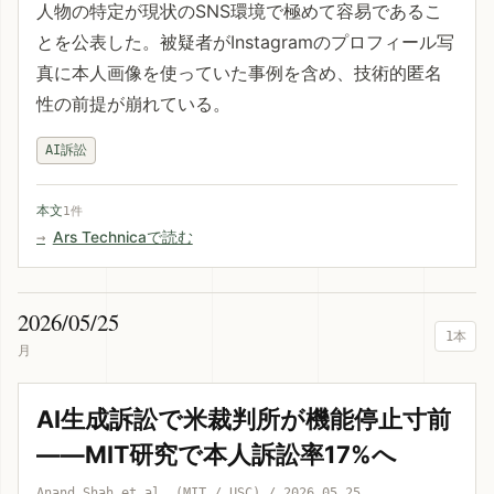
人物の特定が現状のSNS環境で極めて容易であるこ
とを公表した。被疑者がInstagramのプロフィール写
真に本人画像を使っていた事例を含め、技術的匿名
性の前提が崩れている。
AI訴訟
本文
1件
Ars Technicaで読む
2026/05/25
1本
月
AI生成訴訟で米裁判所が機能停止寸前
——MIT研究で本人訴訟率17%へ
Anand Shah et al. (MIT / USC) / 2026.05.25