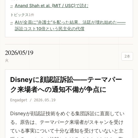
Anand Shah et al. (MIT / USC)で読む
トピックス
1件
AIが全員に”弁護士”を配った結果、法廷が壊れ始めた——
訴訟コスト10倍という民主化の代償
2026/05/19
2本
火
Disneyに顔認証訴訟——テーマパー
ク来場者への通知不備が争点に
Engadget / 2026.05.19
Disneyが顔認証技術をめぐる集団訴訟に直面してい
る。原告は、テーマパーク来場者がスキャンを受け
ている事実について十分な通知を受けていないと主