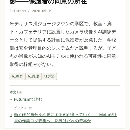
影——保護者の同意の所在
Futurism / 2026.05.19
米テキサス州ジョージタウンの学区で、教室・廊
下・カフェテリアに設置したカメラ映像をAI訓練デ
ータとして提供する計画に保護者が反発した。学校
側は安全管理目的のシステムだと説明するが、子ど
もの肖像が未知のAIモデルに使われる可能性に同意
取得の枠組みがない。
AI教育
AI倫理
AI訴訟
本文
1件
Futurismで読む
トピックス
1件
働くほど自分を不要にするAIが育っていく——Metaが社
員の作業ログ収集へ。熟練はだれの資本か